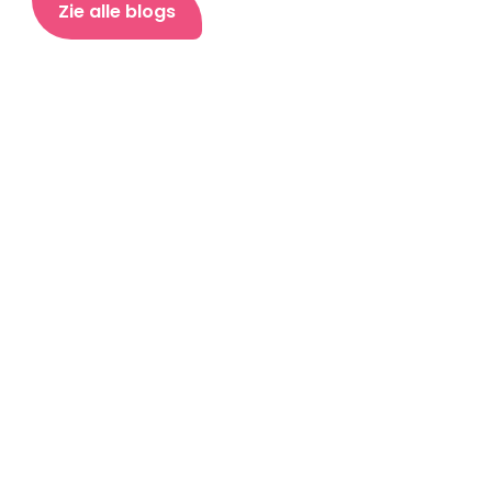
Zie alle blogs
Sociale Verantwoording en Sparen: De 
Ontbrekende Schakel naar Financiële Vrijheid
Lees hier nog een blog over hoe je Potje kan 
gebruiken.