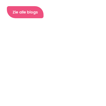
Zie alle blogs
Sociale Verantwoording en Sparen: De 
Ontbrekende Schakel naar Financiële Vrijheid