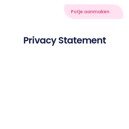
Potje aanmaken
Privacy Statement
Laatste update: 25 november, 2025
Introductie
Bedrijf: Potje Technologie B.V. geregistreerd met 
KvK nummer 84112905
Handelsnaam: Potje
Adres: Alexanderveld 5, 2585DB Den Haag
Website: https://www.potje.tech
Email: info@potje.tech