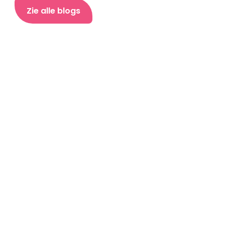
Zie alle blogs
Sociale Verantwoording en Sparen: De 
Ontbrekende Schakel naar Financiële Vrijheid
Lees hier nog een blog over hoe je Potje kan 