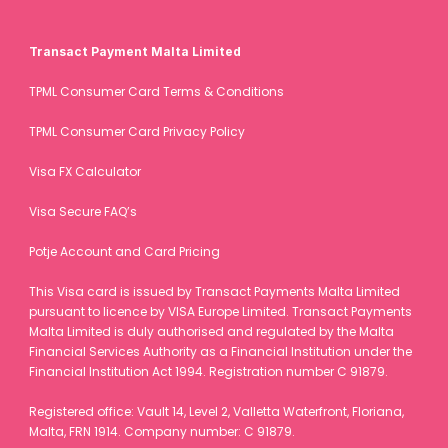
money and provide related services in the Netherlands and 
across the European Economic Area (EEA). 
Transact Payment Malta Limited
Registered office: Europalaan 100, 3526 KS Utrecht, the 
Netherlands. Chamber of Commerce (KvK) number: 84071745.
TPML Consumer Card Terms & Conditions
TPML Consumer Card Privacy Policy
Visa FX Calculator
Visa Secure FAQ’s
Potje Account and Card Pricing
This Visa card is issued by Transact Payments Malta Limited 
pursuant to licence by VISA Europe Limited. Transact Payments 
Malta Limited is duly authorised and regulated by the Malta 
Financial Services Authority as a Financial Institution under the 
Financial Institution Act 1994. Registration number C 91879.
Registered office: Vault 14, Level 2, Valletta Waterfront, Floriana, 
Malta, FRN 1914. Company number: C 91879.