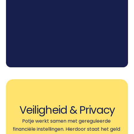
3
Zie het potje groeien
Vanaf nu kan je achterover leunen en zie je 
hoe je steeds dichter bij je doel komt.
Veiligheid & Privacy
Potje werkt samen met gereguleerde 
financiële instellingen. Hierdoor staat het geld 