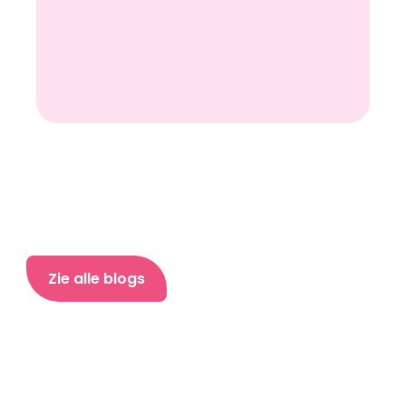
Zie alle blogs