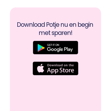
Download Potje nu en begin 
met sparen!