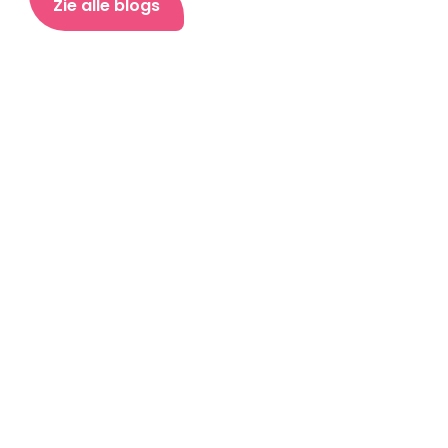
Zie alle blogs
Sociale Verantwoording en Sparen: De 
Ontbrekende Schakel naar Financiële Vrijheid
Lees hier nog een blog over hoe je Potje kan 
gebruiken.