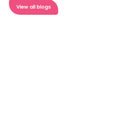
View all blogs
Social Accountability and Saving: The Missing 
Link to Financial Freedom
Ondersteuning voor verschillende inhoudstypes 